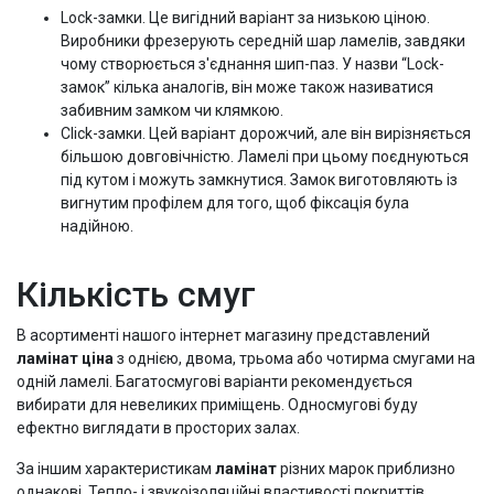
Lock-замки. Це вигідний варіант за низькою ціною.
Виробники фрезерують середній шар ламелів, завдяки
чому створюється з'єднання шип-паз. У назви “Lock-
замок” кілька аналогів, він може також називатися
забивним замком чи клямкою.
Click-замки. Цей варіант дорожчий, але він вирізняється
більшою довговічністю. Ламелі при цьому поєднуються
під кутом і можуть замкнутися. Замок виготовляють із
вигнутим профілем для того, щоб фіксація була
надійною.
Кількість смуг
В асортименті нашого інтернет магазину представлений
ламінат ціна
з однією, двома, трьома або чотирма смугами на
одній ламелі. Багатосмугові варіанти рекомендується
вибирати для невеликих приміщень. Односмугові буду
ефектно виглядати в просторих залах.
За іншим характеристикам
ламінат
різних марок приблизно
однакові. Тепло- і звукоізоляційні властивості покриттів