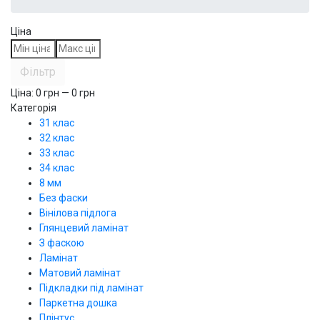
Ціна
Фільтр
Ціна:
0
грн —
0
грн
Категорія
31 клас
32 клас
33 клас
34 клас
8 мм
Без фаски
Вінілова підлога
Глянцевий ламінат
З фаскою
Ламінат
Матовий ламінат
Підкладки під ламінат
Паркетна дошка
Плінтус