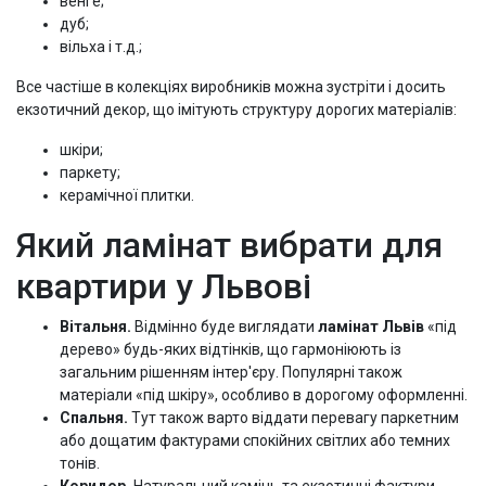
венге;
дуб;
вільха і т.д.;
Все частіше в колекціях виробників можна зустріти і досить
екзотичний декор, що імітують структуру дорогих матеріалів:
шкіри;
паркету;
керамічної плитки.
Який ламінат вибрати для
квартири у Львові
Вітальня.
Відмінно буде виглядати
ламінат Львів
«під
дерево» будь-яких відтінків, що гармоніюють із
загальним рішенням інтер'єру. Популярні також
матеріали «під шкіру», особливо в дорогому оформленні.
Спальня.
Тут також варто віддати перевагу паркетним
або дощатим фактурами спокійних світлих або темних
тонів.