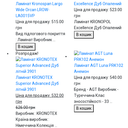
Ламінат Kronospan Largo
Excellence Дуб Опалений
Wide Orcan LROW-
Ціна для продажу:
523.00
LA0015VP
грн
Ціна для продажу:
515.00
Ламінат KRONOPOL
грн
Excellence Дуб Опалений
Вид підлогового покриття
В кошик
: Ламінат Виробник ...
В кошик
Розпродаж!
Ламінат AGT Luna PRK102
Анемон
Ламінат KRONOTEX
Ціна для продажу:
540.00
Superior Advanced Дуб
грн
літній 3901
Бренд - AGT Виробник -
Ціна для продажу:
532.00
Туреччина Клас
грн
зносостійкості - 33 ...
626.00 грн
В кошик
Виробник : KRONOTEX
Країна виробник :
Німеччина Колекція ...