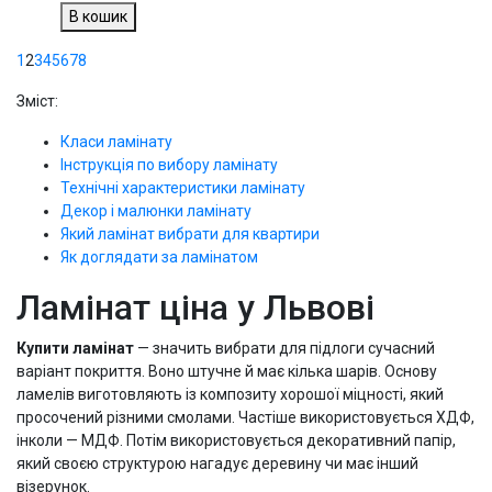
В кошик
1
2
3
4
5
6
7
8
Зміст:
Класи ламінату
Інструкція по вибору ламінату
Технічні характеристики ламінату
Декор і малюнки ламінату
Який ламінат вибрати для квартири
Як доглядати за ламінатом
Ламінат ціна у Львові
Купити ламінат
— значить вибрати для підлоги сучасний
варіант покриття. Воно штучне й має кілька шарів. Основу
ламелів виготовляють із композиту хорошої міцності, який
просочений різними смолами. Частіше використовується ХДФ,
інколи — МДФ. Потім використовується декоративний папір,
який своєю структурою нагадує деревину чи має інший
візерунок.