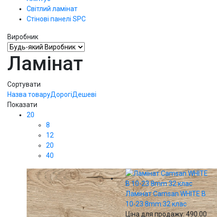
Світлий ламінат
Стінові панелі SPС
Виробник
Ламінат
Сортувати
Назва товару
Дорогі
Дешеві
Показати
20
8
12
20
40
Ламінат Camsan WHITE В
10-23 8mm 32 клас
Ціна для продажу:
490.00