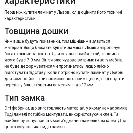
характеристики
Перш ніж купити ламінат у Львові, слід оцінити його технічні
характеристики:
Товщина дошки
Чим вище будуть показники, тим міцнішим виявиться
матеріал. Якщо бажаєте
купити ламінат Львів
запропонує
багато різних варіантів. Для вітальні підійде той, товщина
якого буде 7-9 мм. Він зможе чудово витримати вагу меблів,
не буде деформуватися чи прогинатись, якщо якісно
підготувати підставу. Коли потрібно купити ламінат у Львові
для комерційного чи промислового приміщення, слід надати
перевагу більш товстим ламелям — до 12 мм.
Тип замка
Є ті фабрики, що виготовляють матеріал, у якому немає замків.
Тоді ламелі потрібно монтувати, використовуючи клей. Та
найбільшу популярність має з'єднання ламелів без клею. Для
цього існує кілька видів замків: