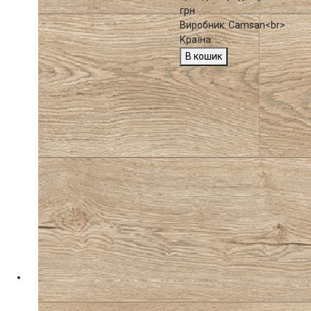
грн
Виробник: Camsan<br>
Країна: ...
В кошик