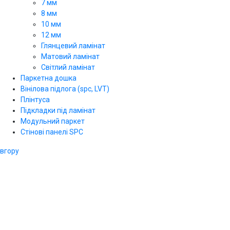
7 мм
8 мм
10 мм
12 мм
Глянцевий ламінат
Матовий ламінат
Світлий ламінат
Паркетна дошка
Вінілова підлога (spc, LVT)
Плінтуса
Підкладки під ламінат
Модульний паркет
Стінові панелі SPС
вгору