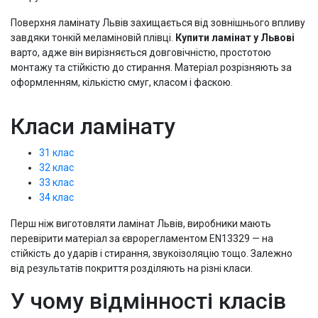
Поверхня ламінату Львів захищається від зовнішнього впливу
завдяки тонкій меламіновій плівці.
Купити ламінат у Львові
варто, адже він вирізняється довговічністю, простотою
монтажу та стійкістю до стирання. Матеріал розрізняють за
оформленням, кількістю смуг, класом і фаскою.
Класи ламінату
31 клас
32 клас
33 клас
34 клас
Перш ніж виготовляти ламінат Львів, виробники мають
перевірити матеріал за єврорегламентом ЕN13329 — на
стійкість до ударів і стирання, звукоізоляцію тощо. Залежно
від результатів покриття розділяють на різні класи.
У чому відмінності класів