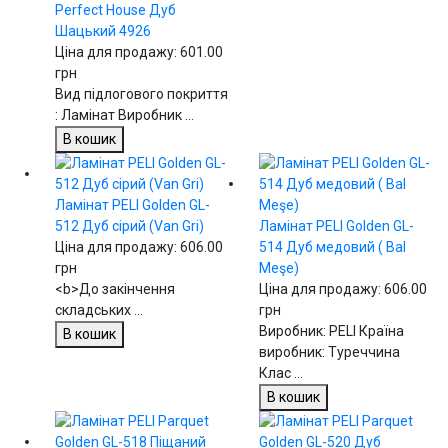
Perfect House Дуб
Шацький 4926
Ціна для продажу:
601.00
грн
Вид підлогового покриття
: Ламінат Виробник ...
В кошик
Ламінат PELI Golden GL-
512 Дуб сірий (Van Gri)
Ламінат PELI Golden GL-
Ціна для продажу:
606.00
514 Дуб медовий ( Bal
грн
Meşe)
<b>До закінчення
Ціна для продажу:
606.00
складських ...
грн
Виробник: PELI Країна
В кошик
виробник: Туреччина
Клас ...
В кошик