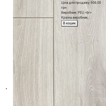
Ціна для продажу:
606.00
грн
Виробник: PELI <br>
Країна виробник: ...
В кошик