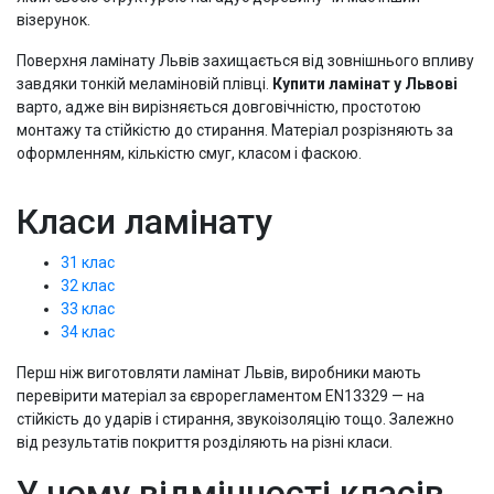
візерунок.
Поверхня ламінату Львів захищається від зовнішнього впливу
завдяки тонкій меламіновій плівці.
Купити ламінат у Львові
варто, адже він вирізняється довговічністю, простотою
монтажу та стійкістю до стирання. Матеріал розрізняють за
оформленням, кількістю смуг, класом і фаскою.
Класи ламінату
31 клас
32 клас
33 клас
34 клас
Перш ніж виготовляти ламінат Львів, виробники мають
перевірити матеріал за єврорегламентом ЕN13329 — на
стійкість до ударів і стирання, звукоізоляцію тощо. Залежно
від результатів покриття розділяють на різні класи.
У чому відмінності класів