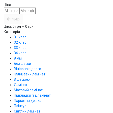
Ціна
Фільтр
Ціна:
0
грн —
0
грн
Категорія
31 клас
32 клас
33 клас
34 клас
8 мм
Без фаски
Вінілова підлога
Глянцевий ламінат
З фаскою
Ламінат
Матовий ламінат
Підкладки під ламінат
Паркетна дошка
Плінтус
Світлий ламінат