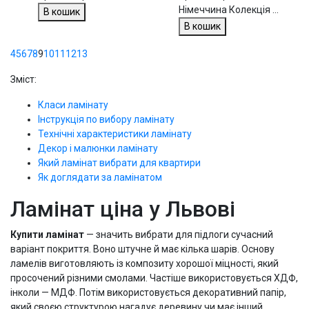
Німеччина Колекція ...
В кошик
В кошик
4
5
6
7
8
9
10
11
12
13
Зміст:
Класи ламінату
Інструкція по вибору ламінату
Технічні характеристики ламінату
Декор і малюнки ламінату
Який ламінат вибрати для квартири
Як доглядати за ламінатом
Ламінат ціна у Львові
Купити ламінат
— значить вибрати для підлоги сучасний
варіант покриття. Воно штучне й має кілька шарів. Основу
ламелів виготовляють із композиту хорошої міцності, який
просочений різними смолами. Частіше використовується ХДФ,
інколи — МДФ. Потім використовується декоративний папір,
який своєю структурою нагадує деревину чи має інший