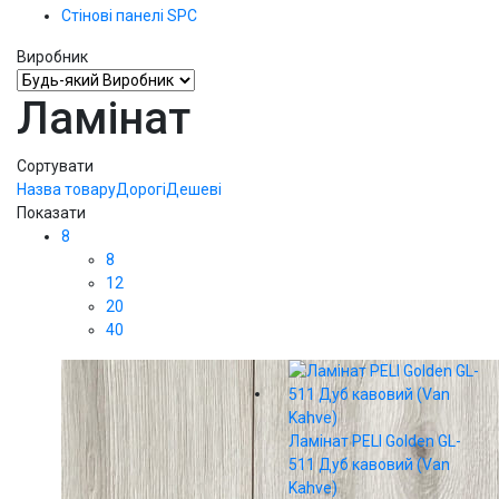
Стінові панелі SPС
Виробник
Ламінат
Сортувати
Назва товару
Дорогі
Дешеві
Показати
8
8
12
20
40
Ламінат PELI Golden GL-
511 Дуб кавовий (Van
Kahve)