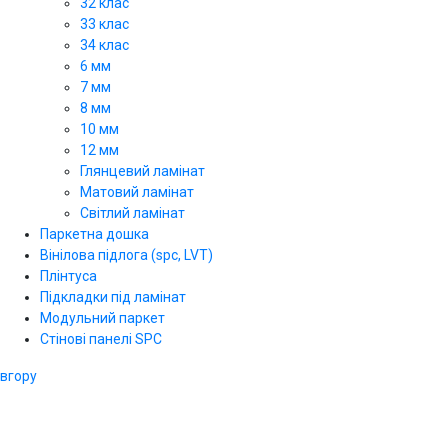
32 клас
33 клас
34 клас
6 мм
7 мм
8 мм
10 мм
12 мм
Глянцевий ламінат
Матовий ламінат
Світлий ламінат
Паркетна дошка
Вінілова підлога (spc, LVT)
Плінтуса
Підкладки під ламінат
Модульний паркет
Стінові панелі SPС
вгору