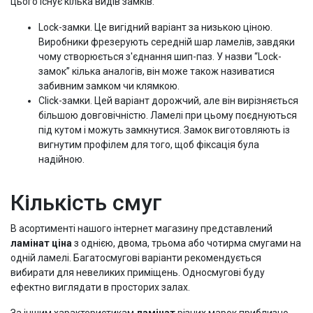
цього існує кілька видів замків:
Lock-замки. Це вигідний варіант за низькою ціною.
Виробники фрезерують середній шар ламелів, завдяки
чому створюється з'єднання шип-паз. У назви “Lock-
замок” кілька аналогів, він може також називатися
забивним замком чи клямкою.
Click-замки. Цей варіант дорожчий, але він вирізняється
більшою довговічністю. Ламелі при цьому поєднуються
під кутом і можуть замкнутися. Замок виготовляють із
вигнутим профілем для того, щоб фіксація була
надійною.
Кількість смуг
В асортименті нашого інтернет магазину представлений
ламінат ціна
з однією, двома, трьома або чотирма смугами на
одній ламелі. Багатосмугові варіанти рекомендується
вибирати для невеликих приміщень. Односмугові буду
ефектно виглядати в просторих залах.
За іншим характеристикам
ламінат
різних марок приблизно