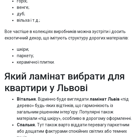
горіх;
венге;
дуб;
вільха і т.д.;
Все частіше в колекціях виробників можна зустріти і досить
екзотичний декор, що імітують структуру дорогих матеріалів:
шкіри;
паркету;
керамічної плитки.
Який ламінат вибрати для
квартири у Львові
Вітальня.
Відмінно буде виглядати
ламінат Львів
«під
дерево» будь-яких відтінків, що гармоніюють із
загальним рішенням інтер'єру. Популярні також
матеріали «під шкіру», особливо в дорогому оформленні.
Спальня.
Тут також варто віддати перевагу паркетним
або дощатим фактурами спокійних світлих або темних