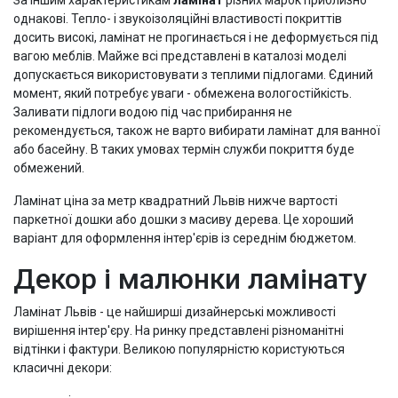
однакові. Тепло- і звукоізоляційні властивості покриттів
досить високі, ламінат не прогинається і не деформується під
вагою меблів. Майже всі представлені в каталозі моделі
допускається використовувати з теплими підлогами. Єдиний
момент, який потребує уваги - обмежена вологостійкість.
Заливати підлоги водою під час прибирання не
рекомендується, також не варто вибирати ламінат для ванної
або басейну. В таких умовах термін служби покриття буде
обмежений.
Ламінат ціна за метр квадратний Львів нижче вартості
паркетної дошки або дошки з масиву дерева. Це хороший
варіант для оформлення інтер'єрів із середнім бюджетом.
Декор і малюнки ламінату
Ламінат Львів - це найширші дизайнерські можливості
вирішення інтер'єру. На ринку представлені різноманітні
відтінки і фактури. Великою популярністю користуються
класичні декори: