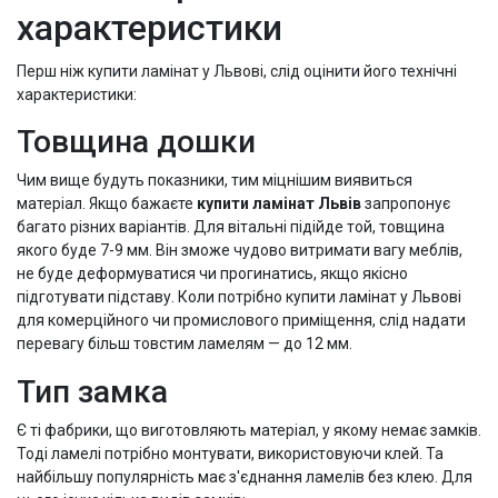
характеристики
Перш ніж купити ламінат у Львові, слід оцінити його технічні
характеристики:
Товщина дошки
Чим вище будуть показники, тим міцнішим виявиться
матеріал. Якщо бажаєте
купити ламінат Львів
запропонує
багато різних варіантів. Для вітальні підійде той, товщина
якого буде 7-9 мм. Він зможе чудово витримати вагу меблів,
не буде деформуватися чи прогинатись, якщо якісно
підготувати підставу. Коли потрібно купити ламінат у Львові
для комерційного чи промислового приміщення, слід надати
перевагу більш товстим ламелям — до 12 мм.
Тип замка
Є ті фабрики, що виготовляють матеріал, у якому немає замків.
Тоді ламелі потрібно монтувати, використовуючи клей. Та
найбільшу популярність має з'єднання ламелів без клею. Для