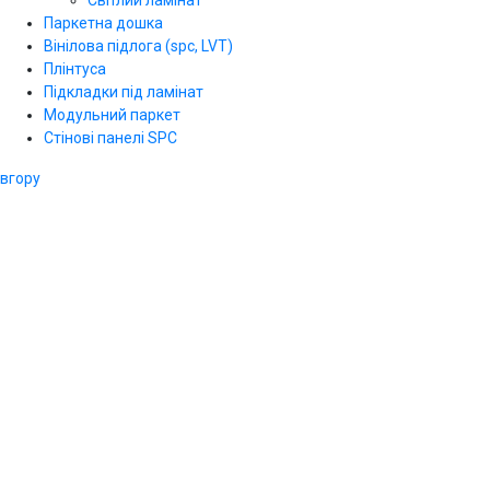
Паркетна дошка
Вінілова підлога (spc, LVT)
Плінтуса
Підкладки під ламінат
Модульний паркет
Стінові панелі SPС
вгору