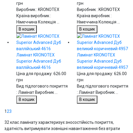
грн
грн
Виробник : KRONOTEX
Виробник : KRONOTEX
Країна виробник :
Країна виробник :
Німеччина Колекція ...
Німеччина Колекція ...
В кошик
В кошик
Ламінат KRONOTEX
Ламінат KRONOTEX
Superior Advanced Дуб
Superior Advanced Дуб
валлійський 4616
великий коричневий 4957
Ціна для продажу:
626.00
Ціна для продажу:
626.00
грн
грн
Вид підлогового покриття
Вид підлогового покриття
: Ламінат Виробник ...
: Ламінат Виробник ...
В кошик
В кошик
1
2
3
32 клас ламінату характеризує зносостійкість покриття,
здатність витримувати зовнішні навантаження без втрати