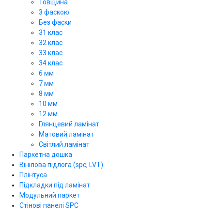
Товщина
З фаскою
Без фаски
31 клас
32 клас
33 клас
34 клас
6 мм
7 мм
8 мм
10 мм
12 мм
Глянцевий ламінат
Матовий ламінат
Світлий ламінат
Паркетна дошка
Вінілова підлога (spc, LVT)
Плінтуса
Підкладки під ламінат
Модульний паркет
Стінові панелі SPС