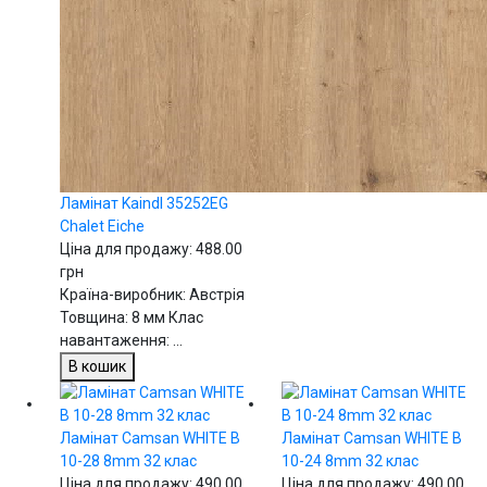
Ламінат Kaindl 35252EG
Chalet Eiche
Ціна для продажу:
488.00
грн
Країна-виробник: Австрія
Товщина: 8 мм Клас
навантаження: ...
В кошик
Ламінат Camsan WHITE В
Ламінат Camsan WHITE В
10-28 8mm 32 клас
10-24 8mm 32 клас
Ціна для продажу:
490.00
Ціна для продажу:
490.00