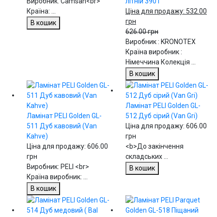
Виробник: Camsan<br>
літній 3901
Країна: ...
Ціна для продажу:
532.00
грн
В кошик
626.00 грн
Виробник : KRONOTEX
Країна виробник :
Німеччина Колекція ...
В кошик
Ламінат PELI Golden GL-
Ламінат PELI Golden GL-
512 Дуб сірий (Van Gri)
511 Дуб кавовий (Van
Ціна для продажу:
606.00
Kahve)
грн
Ціна для продажу:
606.00
<b>До закінчення
грн
складських ...
Виробник: PELI <br>
В кошик
Країна виробник: ...
В кошик