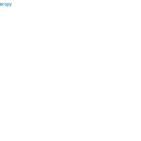
вгору