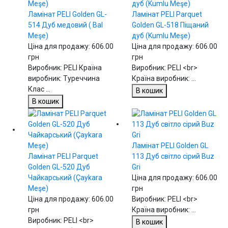
Ламінат PELI Golden GL-
Ламінат PELI Parquet
514 Дуб медовий ( Bal
Golden GL-518 Піщаний
Meşe)
дуб (Kumlu Meşe)
Ціна для продажу:
606.00
Ціна для продажу:
606.00
грн
грн
Виробник: PELI Країна
Виробник: PELI <br>
виробник: Туреччина
Країна виробник: ...
Клас ...
В кошик
В кошик
Ламінат PELI Golden GL
Ламінат PELI Parquet
113 Дуб світло сірий Buz
Golden GL-520 Дуб
Gri
Чайкарський (Çaykara
Ціна для продажу:
606.00
Meşe)
грн
Ціна для продажу:
606.00
Виробник: PELI <br>
грн
Країна виробник: ...
Виробник: PELI <br>
В кошик