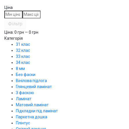
Ціна
Фільтр
Ціна:
0
грн —
0
грн
Категорія
31 клас
32 клас
33 клас
34 клас
8 мм
Без фаски
Вінілова підлога
Глянцевий ламінат
З фаскою
Ламінат
Матовий ламінат
Підкладки під ламінат
Паркетна дошка
Плінтус
Світлий ламінат