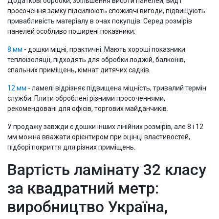
Додаткові обробки, збільшення висоти панелей, вид і
просочення замку підсилюють споживчі вигоди, підвищують
привабливість матеріалу в очах покупців. Серед розмірів
панелей особливо поширені показники:
8 мм
- дошки міцні, практичні. Мають хороші показники
теплоізоляції, підходять для обробки лоджій, балконів,
спальних приміщень, кімнат дитячих садків.
12 мм
- ламелі відрізняє підвищена міцність, тривалий термін
служби. Плити оброблені різними просоченнями,
рекомендовані для офісів, торгових майданчиків.
У продажу завжди є дошки інших лінійних розмірів, але 8 і 12
мм можна вважати орієнтиром при оцінці властивостей,
підборі покриття для різних приміщень.
Вартість ламінату 32 класу
за квадратний метр:
виробництво Україна,