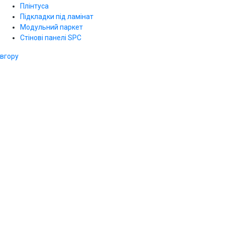
Плінтуса
Підкладки під ламінат
Модульний паркет
Стінові панелі SPС
вгору