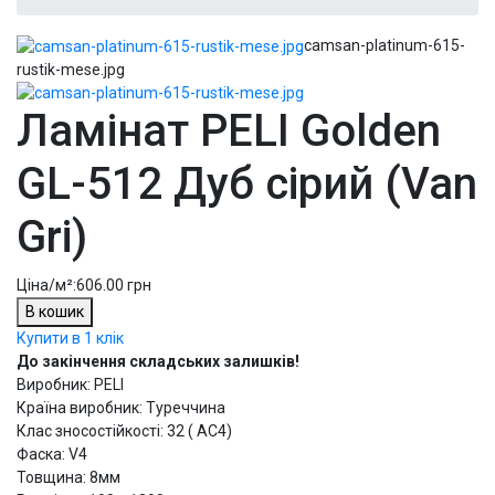
camsan-platinum-615-
rustik-mese.jpg
Ламінат PELI Golden
GL-512 Дуб сірий (Van
Gri)
Ціна/м²:
606.00 грн
В кошик
Купити в 1 клік
До закінчення складських залишків!
Виробник: PELI
Країна виробник: Туреччина
Клас зносостійкості: 32 ( АС4)
Фаска: V4
Товщина: 8мм