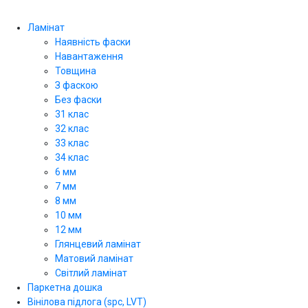
Ламінат
Наявність фаски
Навантаження
Товщина
З фаскою
Без фаски
31 клас
32 клас
33 клас
34 клас
6 мм
7 мм
8 мм
10 мм
12 мм
Глянцевий ламінат
Матовий ламінат
Світлий ламінат
Паркетна дошка
Вінілова підлога (spc, LVT)