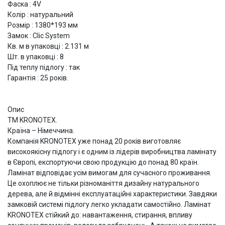
Фаска : 4V
Колір : натуральний
Розмір : 1380*193 мм
Замок : Clic System
Кв. м в упаковці : 2.131 м
Шт. в упаковці : 8
Під теплу підлогу : так
Гарантія : 25 років.
Опис
ТМ KRONOTEX.
Країна – Німеччина.
Компанія KRONOTEX уже понад 20 років виготовляє
високоякісну підлогу і є одним із лідерів виробництва ламінату
в Європі, експортуючи свою продукцію до понад 80 країн.
Ламінат відповідає усім вимогам для сучасного проживання.
Це охоплює не тільки різноманіття дизайну натурального
дерева, але й відмінні експлуатаційні характеристики. Завдяки
замковій системі підлогу легко укладати самостійно. Ламінат
KRONOTEX стійкий до: навантаження, стирання, впливу