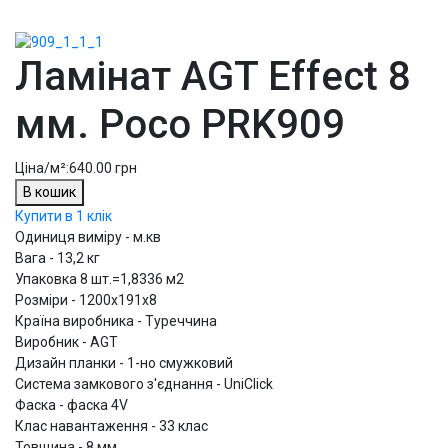
Ламінат AGT Effect 8
мм. Росо PRK909
Ціна/м²:
640.00 грн
В кошик
Купити в 1 клік
Одиниця виміру - м.кв
Вага - 13,2 кг
Упаковка 8 шт.=1,8336 м2
Розміри - 1200х191x8
Країна виробника - Туреччина
Виробник - AGT
Дизайн планки - 1-но смужковий
Система замкового з'єднання - UniClick
Фаска - фаска 4V
Клас навантаження - 33 клас
Товщина - 8 мм