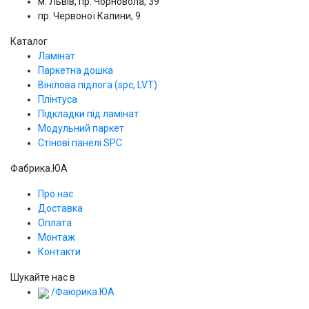
м. Львів, пр. Чорновола, 39
пр. Червоної Калини, 9
Каталог
Ламінат
Паркетна дошка
Вінілова підлога (spc, LVT)
Плінтуса
Підкладки під ламінат
Модульний паркет
Стінові панелі SPС
Фабрика.ЮА
Про нас
Доставка
Оплата
Монтаж
Контакти
Шукайте нас в
/Фаюрика.ЮА