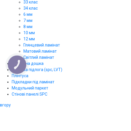
33 клас
34 клас
6 мм
7 мм
8 мм
10 мм
12 мм
Глянцевий ламінат
Матовий ламінат
Світлий ламінат
Паркетна дошка
КНОПКА
ЗВ'ЯЗКУ
Вінілова підлога (spc, LVT)
Плінтуса
Підкладки під ламінат
Модульний паркет
Стінові панелі SPС
вгору