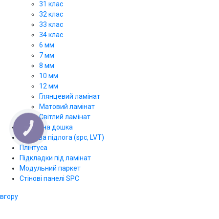
31 клас
32 клас
33 клас
34 клас
6 мм
7 мм
8 мм
10 мм
12 мм
Глянцевий ламінат
Матовий ламінат
Світлий ламінат
Паркетна дошка
КНОПКА
ЗВ'ЯЗКУ
Вінілова підлога (spc, LVT)
Плінтуса
Підкладки під ламінат
Модульний паркет
Стінові панелі SPС
вгору