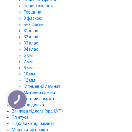
Навантаження
Товщина
З фаскою
Без фаски
31 клас
32 клас
33 клас
34 клас
6 мм
7 мм
8 мм
10 мм
12 мм
Глянцевий ламінат
Матовий ламінат
Світлий ламінат
КНОПКА
ЗВ'ЯЗКУ
Паркетна дошка
Вінілова підлога (spc, LVT)
Плінтуса
Підкладки під ламінат
Модульний паркет