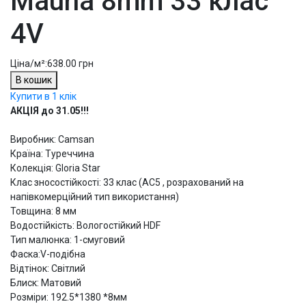
Mauna 8mm 33 клас
4V
Ціна/м²:
638.00 грн
В кошик
Купити в 1 клік
АКЦІЯ до 31.05!!!
Виробник: Camsan
Країна: Туреччина
Колекція: Gloria Star
Клас зносостійкості: 33 клас (АС5 , розрахований на
напівкомерційний тип використання)
Товщина: 8 мм
Водостійкість: Вологостійкий HDF
Тип малюнка: 1-смуговий
Фаска:V-подібна
Відтінок: Світлий
Блиск: Матовий
Розміри: 192.5*1380 *8мм