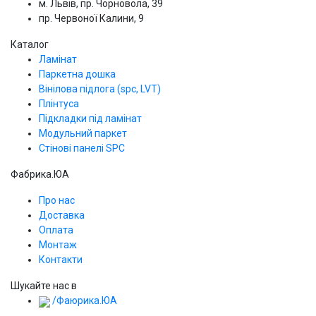
м. Львів, пр. Чорновола, 39
пр. Червоної Калини, 9
Каталог
Ламінат
Паркетна дошка
Вінілова підлога (spc, LVT)
Плінтуса
Підкладки під ламінат
Модульний паркет
Стінові панелі SPС
Фабрика.ЮА
Про нас
Доставка
Оплата
Монтаж
Контакти
Шукайте нас в
/Фаюрика.ЮА