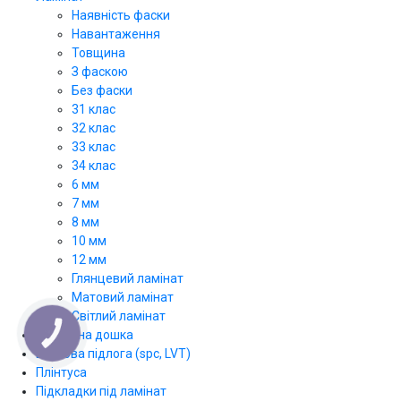
Наявність фаски
Навантаження
Товщина
З фаскою
Без фаски
31 клас
32 клас
33 клас
34 клас
6 мм
7 мм
8 мм
10 мм
12 мм
Глянцевий ламінат
Матовий ламінат
Світлий ламінат
Паркетна дошка
КНОПКА
ЗВ'ЯЗКУ
Вінілова підлога (spc, LVT)
Плінтуса
Підкладки під ламінат