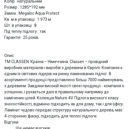
Колір : натуральний
Розмір : 1285*192 мм
Замок : Megaloc Aqua Protect
Кв. м в упаковці : 1.973 м
Шт. в упаковці : 8
Під теплу підлогу : так
Гарантія : 25 років.
Опис
ТМ CLASSEN. Країна – Німеччина. Classen – провідний
виробник матеріалів і виробів з деревини в Європі. Компанія є
одним із світових лідерів на ринку ламінованих підлог. В
асортименті продукції представлено більш 7000 найменувань
з деревини. Завдяки високій якості своєї продукції - компанія є
успішною, і рухається далі в правильному напрямку до
намічених цілей. Колекція Nature 4V. Підлога високого класу
зносостійкості, відмінно підходить як для дому, так і для офісу.
Ламінат чудово передає структуру натурального дерева, має
4-сторонню фаску, підходить для теплої підлоги.
Відгуки
Ще немає відгуків