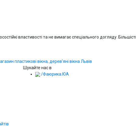
стійкі властивості та не вимагає спеціального догляду. Більшість 
Шукайте нас в
/Фаюрика.ЮА