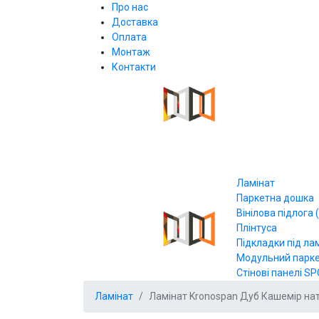
Про нас
Доставка
Оплата
Монтаж
Контакти
Ламінат
Паркетна дошка
Вінілова підлога (
Плінтуса
Підкладки під ла
Модульний парк
Стінові панелі SP
Ламінат
Ламінат Kronospan Дуб Кашемір на