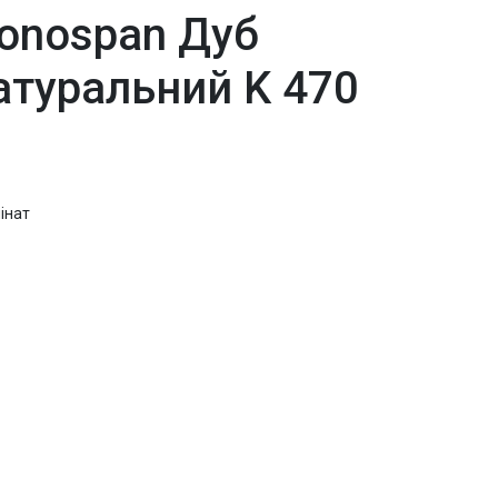
ronospan Дуб
атуральний K 470
інат