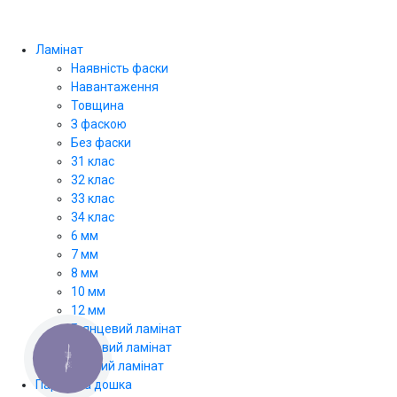
Ламінат
Наявність фаски
Навантаження
Товщина
З фаскою
Без фаски
31 клас
32 клас
33 клас
34 клас
6 мм
7 мм
8 мм
10 мм
12 мм
Глянцевий ламінат
Матовий ламінат
КНОПКА
Світлий ламінат
ЗВ'ЯЗКУ
Паркетна дошка