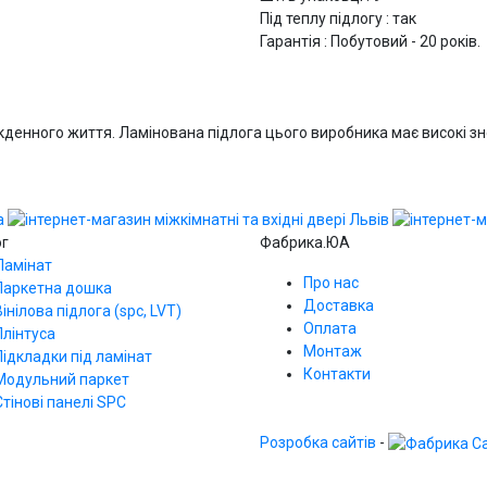
Під теплу підлогу : так
Гарантія : Побутовий - 20 років.
енного життя. Ламінована підлога цього виробника має високі зносо
ог
Фабрика.ЮА
Ламінат
Про нас
Паркетна дошка
Доставка
Вінілова підлога (spc, LVT)
Оплата
Плінтуса
Монтаж
Підкладки під ламінат
Контакти
Модульний паркет
Стінові панелі SPС
Розробка сайтів
-