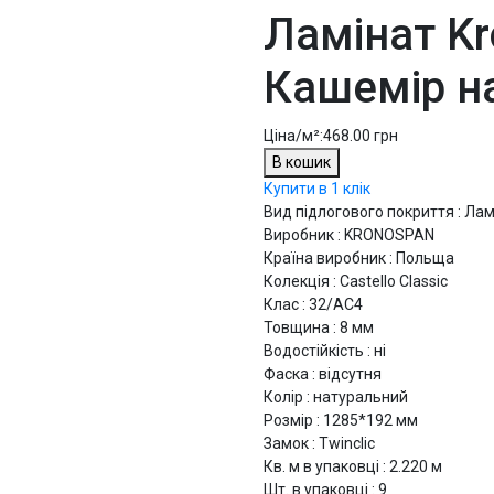
Ламінат K
Кашемір н
Ціна/м²:
468.00 грн
В кошик
Купити в 1 клік
Вид підлогового покриття : Лам
Виробник : KRONOSPAN
Країна виробник : Польща
Колекція : Castello Classic
Клас : 32/АС4
Товщина : 8 мм
Водостійкість : ні
Фаска : відсутня
Колір : натуральний
Розмір : 1285*192 мм
Замок : Twinclic
Кв. м в упаковці : 2.220 м
Шт. в упаковці : 9