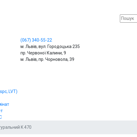
(067)
340-55-22
м. Львів, вул. Городоцька 235
пр. Червоної Калини, 9
м. Львів, пр. Чорновола, 39
spc, LVT)
мінат
ет
С
туральний K 470