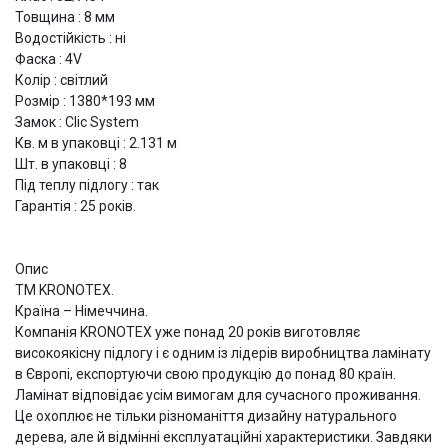
Товщина : 8 мм
Водостійкість : ні
Фаска : 4V
Колір : світлий
Розмір : 1380*193 мм
Замок : Clic System
Кв. м в упаковці : 2.131 м
Шт. в упаковці : 8
Під теплу підлогу : так
Гарантія : 25 років.
Опис
ТМ KRONOTEX.
Країна – Німеччина.
Компанія KRONOTEX уже понад 20 років виготовляє
високоякісну підлогу і є одним із лідерів виробництва ламінату
в Європі, експортуючи свою продукцію до понад 80 країн.
Ламінат відповідає усім вимогам для сучасного проживання.
Це охоплює не тільки різноманіття дизайну натурального
дерева, але й відмінні експлуатаційні характеристики. Завдяки