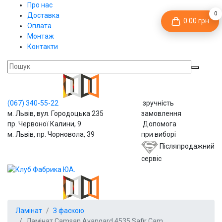
Про нас
0
Доставка
0.00 грн
Оплата
Монтаж
Контакти
(067)
340-55-22
зручність
м. Львів, вул. Городоцька 235
замовлення
пр. Червоної Калини, 9
Допомога
м. Львів, пр. Чорновола, 39
при виборі
Післяпродажний
сервіс
Ламінат
З фаскою
Ламінат Camsan Avangard 4535 Safir Cam