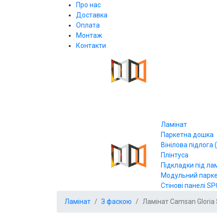
Про нас
Доставка
Оплата
Монтаж
Контакти
Ламінат
Паркетна дошка
Вінілова підлога (
Плінтуса
Підкладки під ла
Модульний парк
Стінові панелі SP
Ламінат
З фаскою
Ламінат Camsan Gloria 