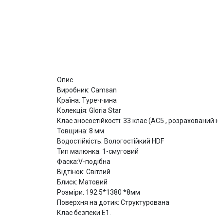
Опис
Виробник: Camsan
Країна: Туреччина
Колекція: Gloria Star
Клас зносостійкості: 33 клас (АС5 , розрахований
Товщина: 8 мм
Водостійкість: Вологостійкий HDF
Тип малюнка: 1-смуговий
Фаска:V-подібна
Відтінок: Світлий
Блиск: Матовий
Розміри: 192.5*1380 *8мм
Поверхня на дотик: Структурована
Клас безпеки Е1.