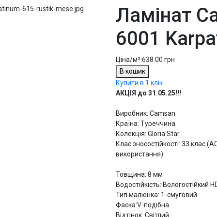
Ламінат Ca
tinum-615-rustik-mese.jpg
6001 Karpa
Ціна/м²:
638.00 грн
В кошик
Купити в 1 клік
АКЦІЯ до 31.05.25!!!
Виробник: Camsan
Країна: Туреччина
Колекція: Gloria Star
Клас зносостійкості: 33 клас (
використання)
Товщина: 8 мм
Водостійкість: Вологостійкий H
Тип малюнка: 1-смуговий
Фаска:V-подібна
Відтінок: Світлий