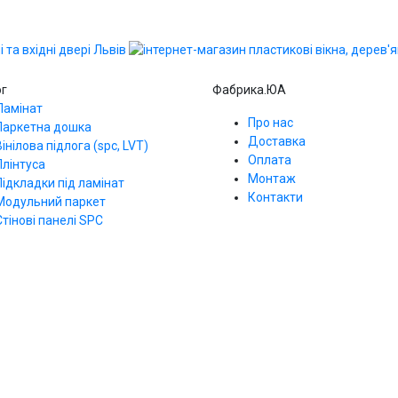
ог
Фабрика.ЮА
Ламінат
Про нас
Паркетна дошка
Доставка
Вінілова підлога (spc, LVT)
Оплата
Плінтуса
Монтаж
Підкладки під ламінат
Контакти
Модульний паркет
Стінові панелі SPС