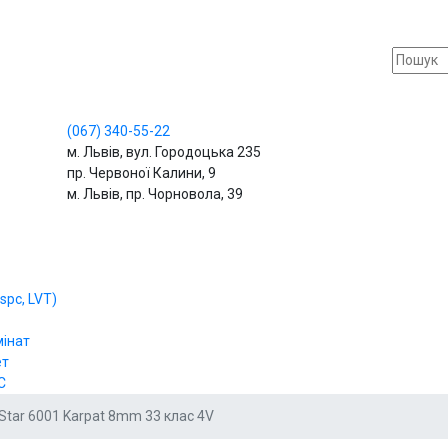
(067)
340-55-22
м. Львів, вул. Городоцька 235
пр. Червоної Калини, 9
м. Львів, пр. Чорновола, 39
spc, LVT)
мінат
ет
С
Star 6001 Karpat 8mm 33 клас 4V