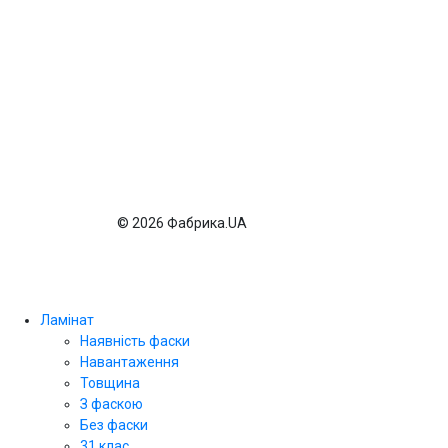
© 2026 Фабрика.UA
Ламінат
Наявність фаски
Навантаження
Товщина
З фаскою
Без фаски
31 клас