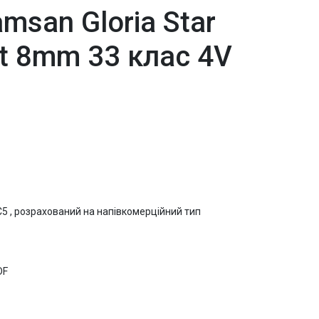
msan Gloria Star
t 8mm 33 клас 4V
АС5 , розрахований на напівкомерційний тип
DF