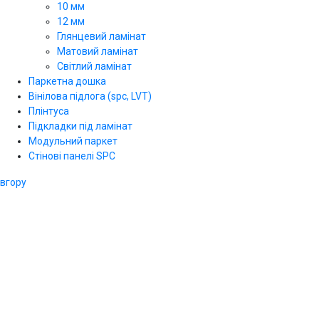
10 мм
12 мм
Глянцевий ламінат
Матовий ламінат
Світлий ламінат
Паркетна дошка
Вінілова підлога (spc, LVT)
Плінтуса
Підкладки під ламінат
Модульний паркет
Стінові панелі SPС
вгору