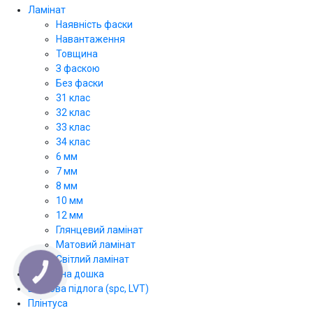
Ламінат
Наявність фаски
Навантаження
Товщина
З фаскою
Без фаски
31 клас
32 клас
33 клас
34 клас
6 мм
7 мм
8 мм
10 мм
12 мм
Глянцевий ламінат
Матовий ламінат
Світлий ламінат
Паркетна дошка
КНОПКА
ЗВ'ЯЗКУ
Вінілова підлога (spc, LVT)
Плінтуса