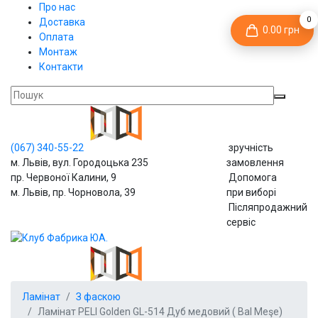
Про нас
0
Доставка
0.00 грн
Оплата
Монтаж
Контакти
(067)
340-55-22
зручність
м. Львів, вул. Городоцька 235
замовлення
пр. Червоної Калини, 9
Допомога
м. Львів, пр. Чорновола, 39
при виборі
Післяпродажний
сервіс
Ламінат
З фаскою
Ламінат PELI Golden GL-514 Дуб медовий ( Bal Meşe)