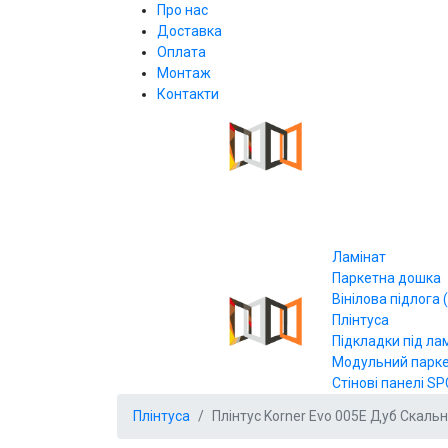
Про нас
Доставка
Оплата
Монтаж
Контакти
Ламінат
Паркетна дошка
Вінілова підлога (
Плінтуса
Підкладки під ла
Модульний парк
Стінові панелі SP
Плінтуса
Плінтус Korner Evo 005Е Дуб Скаль