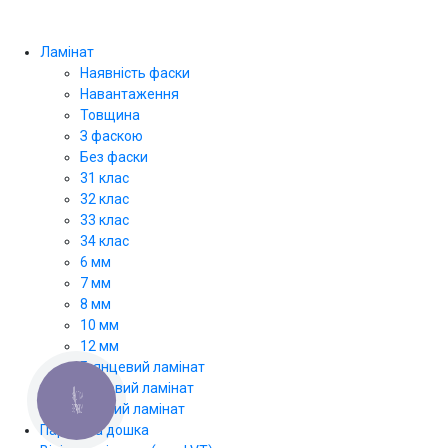
Ламінат
Наявність фаски
Навантаження
Товщина
З фаскою
Без фаски
31 клас
32 клас
33 клас
34 клас
6 мм
7 мм
8 мм
10 мм
12 мм
Глянцевий ламінат
Матовий ламінат
КНОПКА
Світлий ламінат
ЗВ'ЯЗКУ
Паркетна дошка