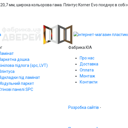
0,7 мм, широка кольорова гама. Плінтус Korner Evo поєднує в собі н
ог
Фабрика.ЮА
Ламінат
Про нас
Паркетна дошка
Доставка
Вінілова підлога (spc, LVT)
Оплата
Плінтуса
Монтаж
Підкладки під ламінат
Контакти
Модульний паркет
Стінові панелі SPС
Розробка сайтів
-