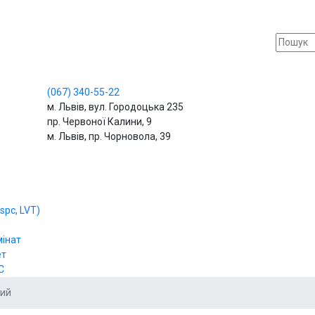
(067)
340-55-22
м. Львів, вул. Городоцька 235
пр. Червоної Калини, 9
м. Львів, пр. Чорновола, 39
spc, LVT)
мінат
ет
С
ний