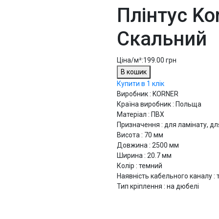
Плінтус Ko
Скальний
Ціна/м²:
199.00 грн
В кошик
Купити в 1 клік
Виробник : KORNER
Країна виробник : Польща
Матеріал : ПВХ
Призначення : для ламінату, дл
Висота : 70 мм
Довжина : 2500 мм
Ширина : 20.7 мм
Колір : темний
Наявність кабельного каналу : 
Тип кріплення : на дюбелі