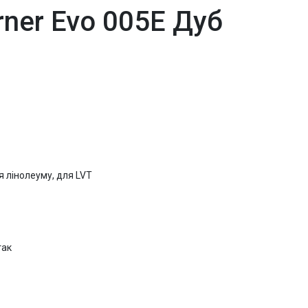
rner Evo 005Е Дуб
я лінолеуму, для LVT
так