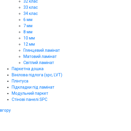
32 клас
33 клас
34 клас
6 мм
7 мм
8 мм
10 мм
12 мм
Глянцевий ламінат
Матовий ламінат
Світлий ламінат
Паркетна дошка
Вінілова підлога (spc, LVT)
Плінтуса
Підкладки під ламінат
Модульний паркет
Стінові панелі SPС
вгору