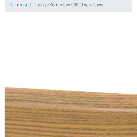
Плінтуса
Плінтус Korner Evo 008Е Горіх Блюз