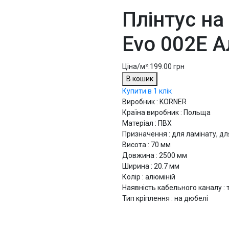
Плінтус на
Evo 002Е А
Ціна/м²:
199.00 грн
В кошик
Купити в 1 клік
Виробник : KORNER
Країна виробник : Польща
Матеріал : ПВХ
Призначення : для ламінату, дл
Висота : 70 мм
Довжина : 2500 мм
Ширина : 20.7 мм
Колір : алюміній
Наявність кабельного каналу : 
Тип кріплення : на дюбелі