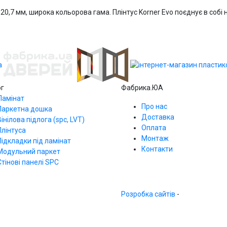
0,7 мм, широка кольорова гама. Плінтус Korner Evo поєднує в собі н
ог
Фабрика.ЮА
Ламінат
Про нас
Паркетна дошка
Доставка
Вінілова підлога (spc, LVT)
Оплата
Плінтуса
Монтаж
Підкладки під ламінат
Контакти
Модульний паркет
Стінові панелі SPС
Розробка сайтів
-