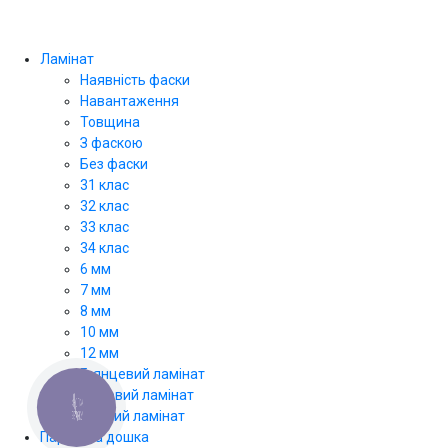
Ламінат
Наявність фаски
Навантаження
Товщина
З фаскою
Без фаски
31 клас
32 клас
33 клас
34 клас
6 мм
7 мм
8 мм
10 мм
12 мм
Глянцевий ламінат
Матовий ламінат
КНОПКА
Світлий ламінат
ЗВ'ЯЗКУ
Паркетна дошка