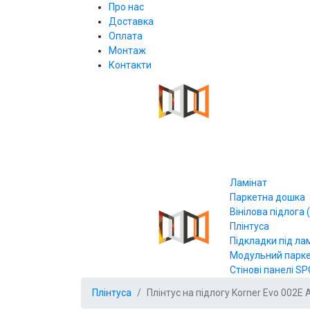
Про нас
Доставка
Оплата
Монтаж
Контакти
Ламінат
Паркетна дошка
Вінілова підлога (
Плінтуса
Підкладки під ла
Модульний парк
Стінові панелі SP
Плінтуса
Плінтус на підлогу Korner Evo 002Е