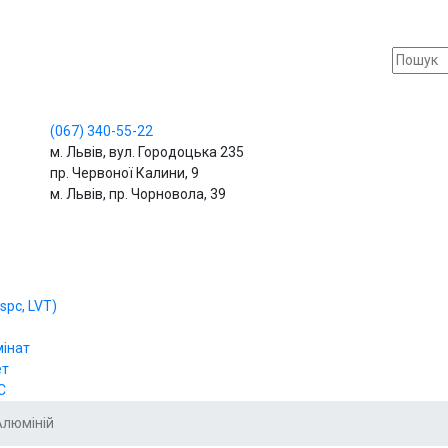
(067)
340-55-22
м. Львів, вул. Городоцька 235
пр. Червоної Калини, 9
м. Львів, пр. Чорновола, 39
spc, LVT)
мінат
ет
С
 Алюміній