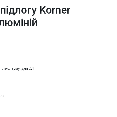
 підлогу Korner
люміній
я лінолеуму, для LVT
так