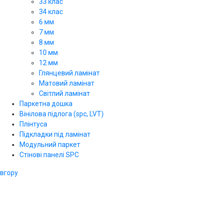
33 клас
34 клас
6 мм
7 мм
8 мм
10 мм
12 мм
Глянцевий ламінат
Матовий ламінат
Світлий ламінат
Паркетна дошка
Вінілова підлога (spc, LVT)
Плінтуса
Підкладки під ламінат
Модульний паркет
Стінові панелі SPС
вгору