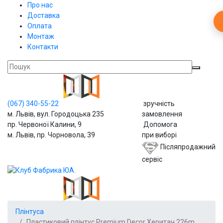
Про нас
Доставка
Оплата
Монтаж
Контакти
(067)
340-55-22
зручність
м. Львів, вул. Городоцька 235
замовлення
пр. Червоної Калини, 9
Допомога
м. Львів, пр. Чорновола, 39
при виборі
Післяпродажний
сервіс
Плінтуса
Пластиковий плінтус Premium Decor Херитач 226m