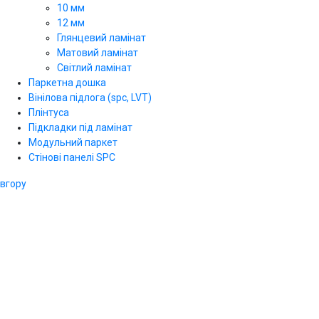
10 мм
12 мм
Глянцевий ламінат
Матовий ламінат
Світлий ламінат
Паркетна дошка
Вінілова підлога (spc, LVT)
Плінтуса
Підкладки під ламінат
Модульний паркет
Стінові панелі SPС
вгору