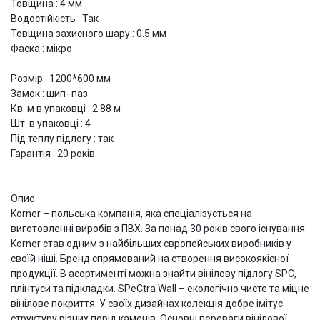
Товщина : 4 мм
Водостійкість : Так
Товщина захисного шару : 0.5 мм
Фаска : мікро
Розмір : 1200*600 мм
Замок : шип- паз
Кв. м в упаковці : 2.88 м
Шт. в упаковці : 4
Під теплу підлогу : так
Гарантія : 20 років.
Опис
Korner – польська компанія, яка спеціалізується на
виготовленні виробів з ПВХ. За понад 30 років свого існування
Korner став одним з найбільших європейських виробників у
своїй ніші. Бренд спрямований на створення високоякісної
продукції. В асортименті можна знайти вінілову підлогу SPC,
плінтуси та підкладки. SPeCtra Wall – екологічно чисте та міцне
вінілове покриття. У своїх дизайнах колекція добре імітує
структуру різних порід каменів. Основні переваги вінілової