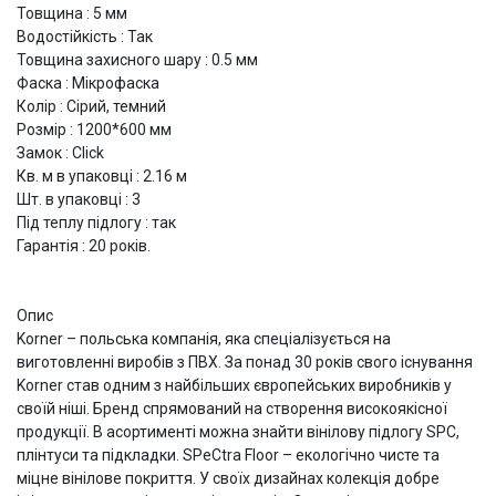
Товщина : 5 мм
Водостійкість : Так
Товщина захисного шару : 0.5 мм
Фаска : Мікрофаска
Колір : Сірий, темний
Розмір : 1200*600 мм
Замок : Click
Кв. м в упаковці : 2.16 м
Шт. в упаковці : 3
Під теплу підлогу : так
Гарантія : 20 років.
Опис
Korner – польська компанія, яка спеціалізується на
виготовленні виробів з ПВХ. За понад 30 років свого існування
Korner став одним з найбільших європейських виробників у
своїй ніші. Бренд спрямований на створення високоякісної
продукції. В асортименті можна знайти вінілову підлогу SPC,
плінтуси та підкладки. SPeCtra Floor – екологічно чисте та
міцне вінілове покриття. У своїх дизайнах колекція добре