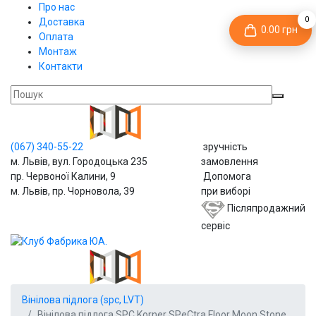
Про нас
0
Доставка
0.00 грн
Оплата
Монтаж
Контакти
(067)
340-55-22
зручність
м. Львів, вул. Городоцька 235
замовлення
пр. Червоної Калини, 9
Допомога
м. Львів, пр. Чорновола, 39
при виборі
Післяпродажний
сервіс
Вінілова підлога (spc, LVT)
Вінілова підлога SPC Korner SPeCtra Floor Moon Stone