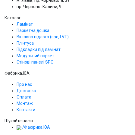
м. Львів, пр. Чорновола, 39
пр. Червоної Калини, 9
Каталог
Ламінат
Паркетна дошка
Вінілова підлога (spc, LVT)
Плінтуса
Підкладки під ламінат
Модульний паркет
Стінові панелі SPС
Фабрика.ЮА
Про нас
Доставка
Оплата
Монтаж
Контакти
Шукайте нас в
/Фаюрика.ЮА