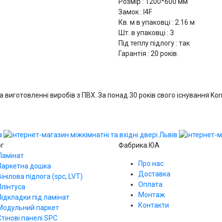
Розмір : 1200*600 мм
Замок : I4F
Кв. м в упаковці : 2.16 м
Шт. в упаковці : 3
Під теплу підлогу : так
Гарантія : 20 років.
на виготовленні виробів з ПВХ. За понад 30 років свого існування K
ог
Фабрика.ЮА
Ламінат
Про нас
Паркетна дошка
Доставка
Вінілова підлога (spc, LVT)
Оплата
Плінтуса
Монтаж
Підкладки під ламінат
Контакти
Модульний паркет
Стінові панелі SPС