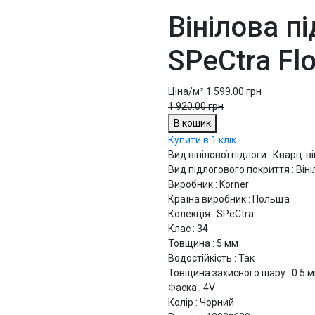
Вінілова п
SPeCtra Flo
Ціна/м²:
1 599.00 грн
1 920.00 грн
В кошик
Купити в 1 клік
Вид вінілової підлоги : Кварц-в
Вид підлогового покриття : Він
Виробник : Korner
Країна виробник : Польща
Колекція : SPeCtra
Клас : 34
Товщина : 5 мм
Водостійкість : Так
Товщина захисного шару : 0.5 
Фаска : 4V
Колір : Чорний