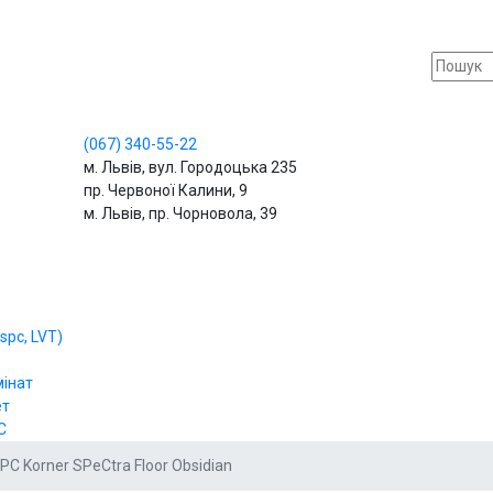
(067)
340-55-22
м. Львів, вул. Городоцька 235
пр. Червоної Калини, 9
м. Львів, пр. Чорновола, 39
spc, LVT)
мінат
ет
С
PC Korner SPeCtra Floor Obsidian