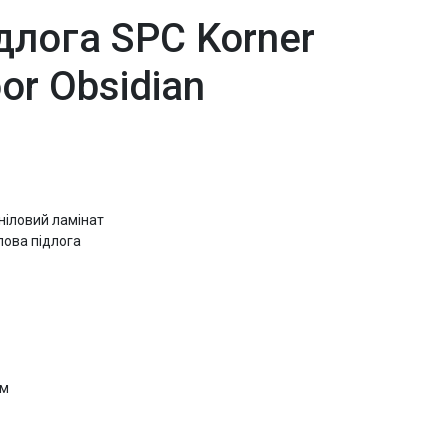
ідлога SPC Korner
or Obsidian
ініловий ламінат
ілова підлога
мм