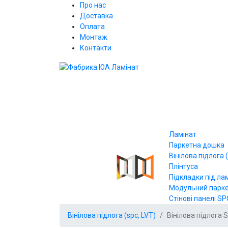
Про нас
Доставка
Оплата
Монтаж
Контакти
Ламінат
Паркетна дошка
Вінілова підлога (
Плінтуса
Підкладки під ла
Модульний парк
Стінові панелі SP
Вінілова підлога (spc, LVT)
Вінілова підлога S