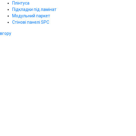
Плінтуса
Підкладки під ламінат
Модульний паркет
Стінові панелі SPС
вгору