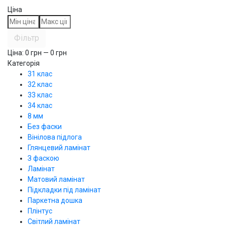
Ціна
Фільтр
Ціна:
0
грн —
0
грн
Категорія
31 клас
32 клас
33 клас
34 клас
8 мм
Без фаски
Вінілова підлога
Глянцевий ламінат
З фаскою
Ламінат
Матовий ламінат
Підкладки під ламінат
Паркетна дошка
Плінтус
Світлий ламінат