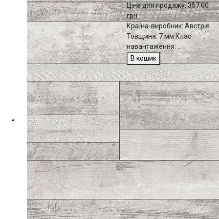
Ціна для продажу:
357.00
грн
Країна-виробник: Австрія
Товщина: 7 мм Клас
навантаження: ...
В кошик