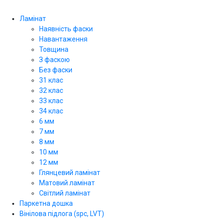
Ламінат
Наявність фаски
Навантаження
Товщина
З фаскою
Без фаски
31 клас
32 клас
33 клас
34 клас
6 мм
7 мм
8 мм
10 мм
12 мм
Глянцевий ламінат
Матовий ламінат
Світлий ламінат
Паркетна дошка
Вінілова підлога (spc, LVT)