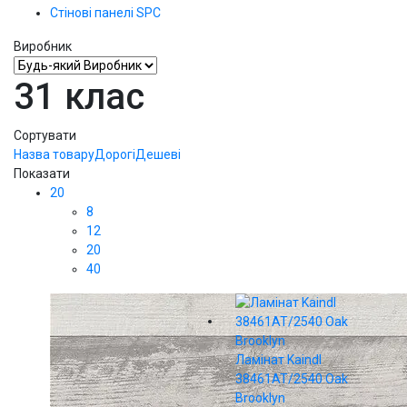
Стінові панелі SPС
Виробник
31 клас
Сортувати
Назва товару
Дорогі
Дешеві
Показати
20
8
12
20
40
Ламінат Kaindl
38461AT/2540 Oak
Brooklyn