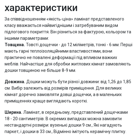
характеристики
За співвідношенням «якість-ціна» ламінат представленого
класу вважається найвигіднішим і затребуваним видом
підлогового покриття. Він різниться за фактурою, кольором та
іншими параметрами:
Товщина.
Товсті дощечки - до 12 міліметрів, тонкі - 6 мм. Перші
мають гарні теплоізоляційними властивостями, вони
практично не повалені деформації під впливом важких
меблів. Найчастіше для обробки житлових кімнат замовляють
дошки товщиною не більше 8-9 мм.
Довжина.
Дошки можуть бути різної довжини: від 1,26 до 1,85
см. Вибір залежить від розмірів приміщення. Для великих
кімнат доречно замовляти довші дощечки, а в маленьких
приміщеннях краще виглядають короткі.
Ширина.
Ламінат, в середньому, представлений дощечками
18 - 20 сантиметрів. В окремих випадках можна замовити
нестандартні розміри: вузенькі дошки 9 см., Які нагадують
паркет, і дошки в 33 см., Відмінно імітують керамічну плитку.