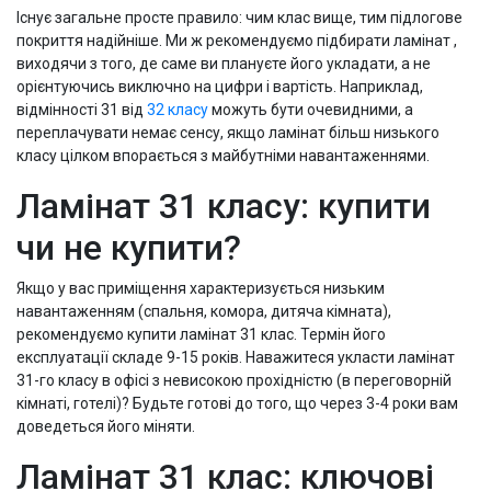
Існує загальне просте правило: чим клас вище, тим підлогове
покриття надійніше. Ми ж рекомендуємо підбирати ламінат ,
виходячи з того, де саме ви плануєте його укладати, а не
орієнтуючись виключно на цифри і вартість. Наприклад,
відмінності 31 від
32 класу
можуть бути очевидними, а
переплачувати немає сенсу, якщо ламінат більш низького
класу цілком впорається з майбутніми навантаженнями.
Ламінат 31 класу: купити
чи не купити?
Якщо у вас приміщення характеризується низьким
навантаженням (спальня, комора, дитяча кімната),
рекомендуємо купити ламінат 31 клас. Термін його
експлуатації складе 9-15 років. Наважитеся укласти ламінат
31-го класу в офісі з невисокою прохідністю (в переговорній
кімнаті, готелі)? Будьте готові до того, що через 3-4 роки вам
доведеться його міняти.
Ламінат 31 клас: ключові